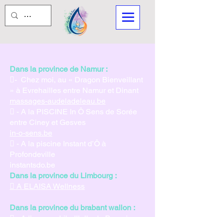
Dans la province de Namur :
- Chez moi, au « Dragon Bienveillant
» à Evrehailles entre Namur et Dinant
massages-audeladeleau.be
 - A la PISCINE In Ô Sens de Sorée
entre Ciney et Gesves
in-o-sens.be
 - A la piscine Instant d’Ô à
Profondeville
instantsdo.be
Dans la province du Limbourg :
 A ELAISA Wellness
Dans la province du brabant wallon :