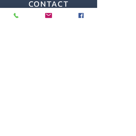
CONTACT
Tel.
0474 311 277
30 Chemin de Niersant
5530 Evrehailles
RESEAUX
Mentions légales
Politique de confidentialité