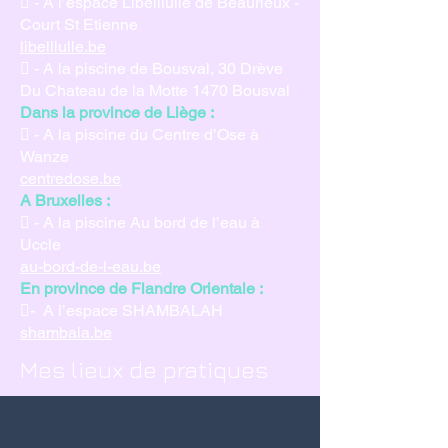
 - A l’espace Libelllulle de Beaurieux -
Court St Etienne
libelllulle.be
 - A la piscine de Bousval, 30 Drève
Du Chateau de la Motte 1470 Bousval
Dans la province de Liège :
 - A la piscine du Centre d’Ose à
Wanze
centredose.be
A Bruxelles :
 - A la piscine Au bord de l’eau à
Uccle
au-bord-de-l-eau.be
En province de Flandre Orientale :
- A l’espace SHAMBALAH
shambala.be
Mes lieux de pratiques