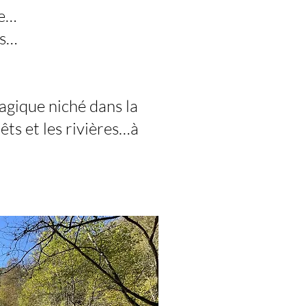
pe…
es…
agique niché dans la
êts et les rivières…à