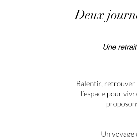
Deux journé
Une retra
Ralentir, retrouver 
l’espace pour vivr
proposons
Un voyage d