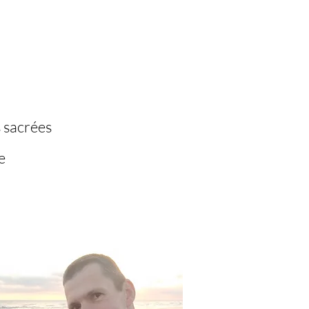
s sacrées
e