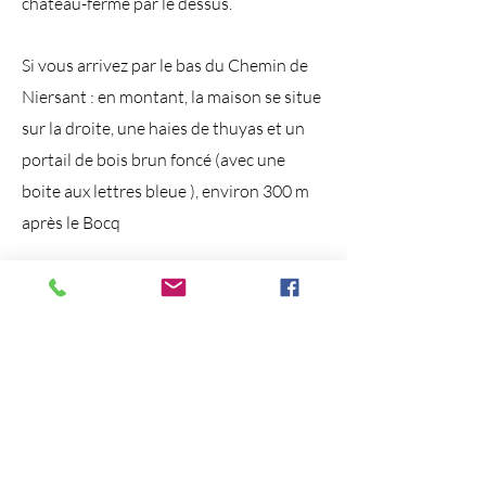
château-ferme par le dessus.
Si vous arrivez par le bas du Chemin de
Niersant : en montant, la maison se situe
sur la droite, une haies de thuyas et un
portail de bois brun foncé (avec une
boite aux lettres bleue ), environ 300 m
après le Bocq
Si vous arrivez par le haut du Chemin de
Niersant: la maison se situe sur la
gauche, environ 400m après les deux
casse-vitesse.